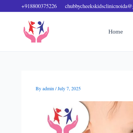
Skip
+918800375226
chubbycheekskidsclinicnoida
to
content
Home
By
admin
/
July 7, 2025